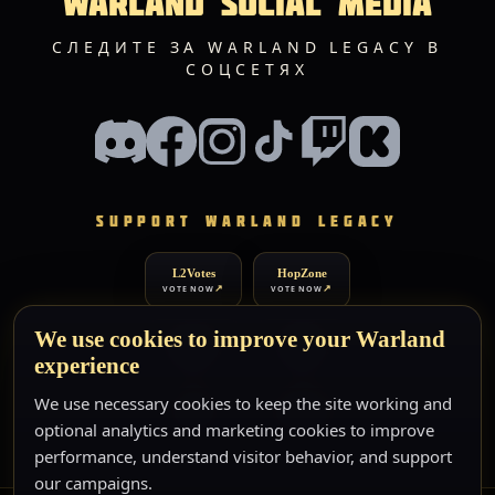
WARLAND SOCIAL MEDIA
СЛЕДИТЕ ЗА WARLAND LEGACY В
СОЦСЕТЯХ
SUPPORT WARLAND LEGACY
L2Votes
HopZone
VOTE NOW
VOTE NOW
We use cookies to improve your Warland
L2Network
TOP200
VOTE NOW
VOTE NOW
experience
We use necessary cookies to keep the site working and
TOP100
XtremTop100
VOTE NOW
VOTE NOW
optional analytics and marketing cookies to improve
performance, understand visitor behavior, and support
our campaigns.