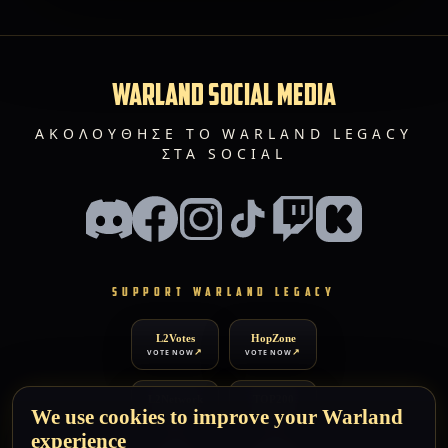
WARLAND SOCIAL MEDIA
ΑΚΟΛΟΎΘΗΣΕ ΤΟ WARLAND LEGACY
ΣΤΑ SOCIAL
SUPPORT WARLAND LEGACY
L2Votes
HopZone
VOTE NOW
VOTE NOW
L2Network
TOP200
We use cookies to improve your Warland
VOTE NOW
VOTE NOW
experience