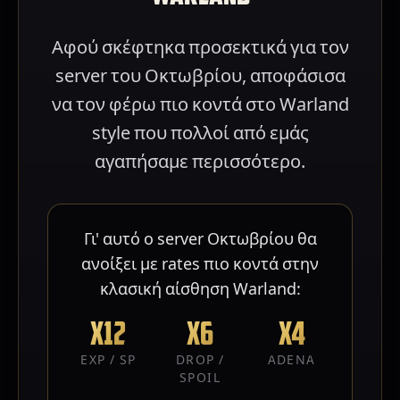
Αφού σκέφτηκα προσεκτικά για τον
server του Οκτωβρίου, αποφάσισα
να τον φέρω πιο κοντά στο Warland
style που πολλοί από εμάς
αγαπήσαμε περισσότερο.
Γι' αυτό ο server Οκτωβρίου θα
ανοίξει με rates πιο κοντά στην
κλασική αίσθηση Warland:
x12
x6
x4
EXP / SP
DROP /
ADENA
SPOIL