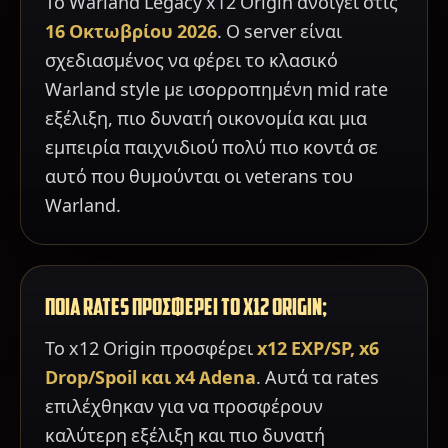
Το Warland Legacy x12 Origin ανοίγει στις
16 Οκτωβρίου 2026
. Ο server είναι
σχεδιασμένος να φέρει το κλασικό
Warland style με ισορροπημένη mid rate
εξέλιξη, πιο δυνατή οικονομία και μια
εμπειρία παιχνιδιού πολύ πιο κοντά σε
αυτό που θυμούνται οι veterans του
Warland.
ΠΟΙΑ RATES ΠΡΟΣΦΕΡΕΙ ΤΟ X12 ORIGIN;
Το x12 Origin προσφέρει
x12 EXP/SP, x6
Drop/Spoil και x4 Adena
. Αυτά τα rates
επιλέχθηκαν για να προσφέρουν
καλύτερη εξέλιξη και πιο δυνατή