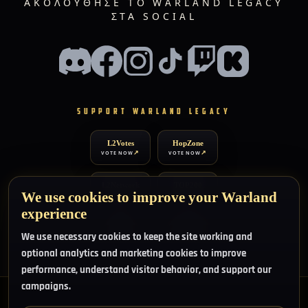
ΑΚΟΛΟΎΘΗΣΕ ΤΟ WARLAND LEGACY
ΣΤΑ SOCIAL
SUPPORT WARLAND LEGACY
L2Votes
HopZone
VOTE NOW
VOTE NOW
L2Network
TOP200
We use cookies to improve your Warland
VOTE NOW
VOTE NOW
experience
TOP100
XtremTop100
We use necessary cookies to keep the site working and
VOTE NOW
VOTE NOW
optional analytics and marketing cookies to improve
performance, understand visitor behavior, and support our
campaigns.