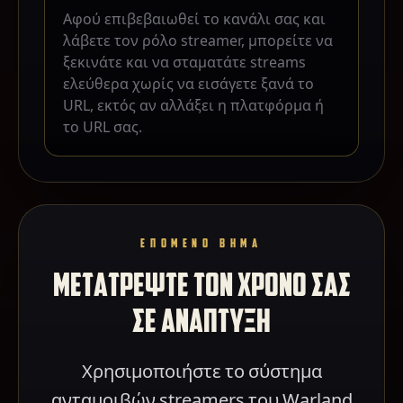
Αφού επιβεβαιωθεί το κανάλι σας και
λάβετε τον ρόλο streamer, μπορείτε να
ξεκινάτε και να σταματάτε streams
ελεύθερα χωρίς να εισάγετε ξανά το
URL, εκτός αν αλλάξει η πλατφόρμα ή
το URL σας.
ΕΠΟΜΕΝΟ ΒΗΜΑ
ΜΕΤΑΤΡΕΨΤΕ ΤΟΝ ΧΡΟΝΟ ΣΑΣ
ΣΕ ΑΝΑΠΤΥΞΗ
Χρησιμοποιήστε το σύστημα
ανταμοιβών streamers του Warland