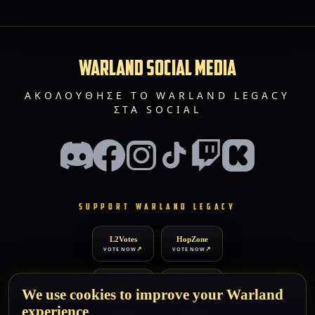
WARLAND SOCIAL MEDIA
ΑΚΟΛΟΎΘΗΣΕ ΤΟ WARLAND LEGACY
ΣΤΑ SOCIAL
SUPPORT WARLAND LEGACY
L2Votes
HopZone
VOTE NOW
VOTE NOW
L2Network
TOP200
We use cookies to improve your Warland
VOTE NOW
VOTE NOW
experience