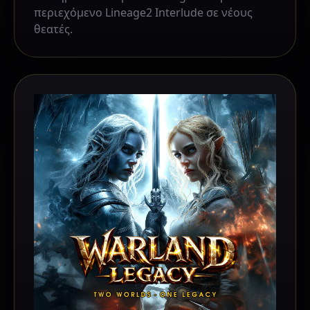
περιεχόμενο Lineage2 Interlude σε νέους
θεατές.