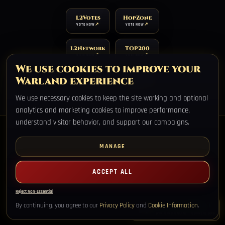
L2Votes
HopZone
VOTE NOW
VOTE NOW
L2Network
TOP200
VOTE NOW
VOTE NOW
We use cookies to improve your
Warland experience
TOP100
XtremTop100
VOTE NOW
VOTE NOW
We use necessary cookies to keep the site working and optional
analytics and marketing cookies to improve performance,
understand visitor behavior, and support our campaigns.
MANAGE
Warland Legacy, Lineage 2 Interlude private server, ohne Wipes,
ACCEPT ALL
permanente Welten.
STARTSEITE
REGISTRIEREN
DOWNLOAD
ZEITPLAN
MERGE INFO
Reject Non-Essential
RECHTLICHES
LIVE-SUPPORT
By continuing, you agree to our
Privacy Policy
and
Cookie Information
.
WIR SIND ONLINE - SCHREIB UNS