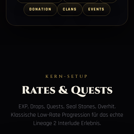
DONATION
CLANS
EVENTS
KERN-SETUP
Rates & Quests
EXP, Drops, Quests, Seal Stones, Overhit.
Klassische Low-Rate Progression für das echte
Lineage 2 Interlude Erlebnis.