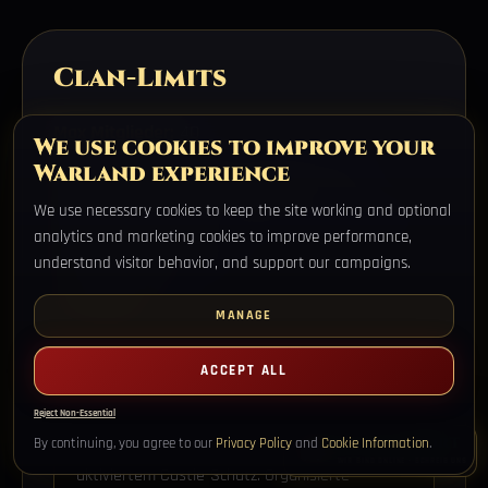
Clan-Limits
Max Mitglieder:
40
We use cookies to improve your
Warland experience
Level Up:
30 Mitglieder benötigt bis lvl 8
We use necessary cookies to keep the site working and optional
Skills:
Alle Mitglieder erhalten alle Clan-Skills
analytics and marketing cookies to improve performance,
Royal/Knight:
Deaktiviert
understand visitor behavior, and support our campaigns.
Max Allianz:
2 Clans
MANAGE
ACCEPT ALL
Belagerungen & Support
Reject Non-Essential
Belagerungen alle 2 Wochen.
LIVE-SUPPORT
By continuing, you agree to our
Privacy Policy
and
Cookie Information
.
Belagerungsgebiete sind 1 Charakter pro PC mit
WIR SIND ONLINE - SCHREIB UNS
aktiviertem Castle-Schutz. Organisierte