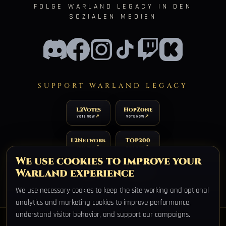
FOLGE WARLAND LEGACY IN DEN
SOZIALEN MEDIEN
SUPPORT WARLAND LEGACY
L2Votes
HopZone
VOTE NOW
VOTE NOW
L2Network
TOP200
VOTE NOW
VOTE NOW
We use cookies to improve your
Warland experience
TOP100
XtremTop100
VOTE NOW
VOTE NOW
We use necessary cookies to keep the site working and optional
analytics and marketing cookies to improve performance,
understand visitor behavior, and support our campaigns.