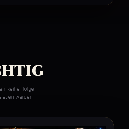
chtig
gen Reihenfolge
gelesen werden.