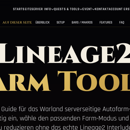
STARTSEITE
SERVER INFO
QUESTS & TOOLS
EVENT
KONTAKT
ACCOUNT ERS
AUF DIESER SEITE
ÜBERBLICK
SETUP
BARS / MAKROS
FEATURES
FAQ
Lineage
arm Tool
r Guide für das Warland serverseitige Autofarm
htig ein, wähle den passenden Farm-Modus und 
u reduzieren ohne das echte Lineage2 Interlu