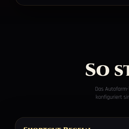
So s
Das Autofarm-T
konfiguriert s