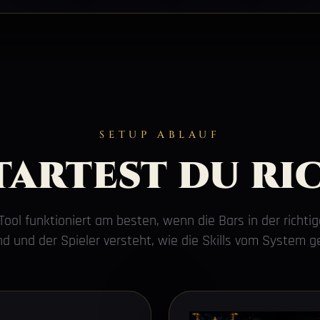
SETUP ABLAUF
tartest du ri
ool funktioniert am besten, wenn die Bars in der richti
ind und der Spieler versteht, wie die Skills vom System 