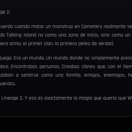
ge 2.
cuerda cuando matar un monstruo en Cemetery realmente se
a Talking Island no como una zona de inicio, sino como un 
imera arma, el primer clan, la primera pelea de verdad.
o juego. Era un mundo. Un mundo donde no simplemente presi
bre. Encontrabas personas. Creabas clanes que, con el tie
aban a sentirse como una familia. Amigos, enemigos, herm
cuerdos.
 Lineage 2. Y esa es exactamente la magia que queria que Wa