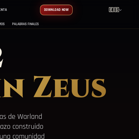
🇪🇸
ENTA
DOWNLOAD NOW
MOS
PALABRAS FINALES
2
in Zeus
ras de Warland
lazo construido
 una comunidad