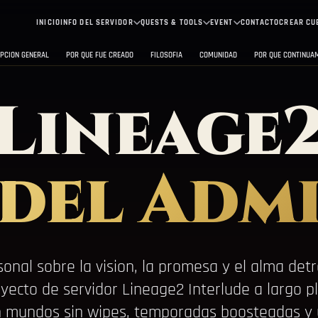
INICIO
INFO DEL SERVIDOR
QUESTS & TOOLS
EVENT
CONTACTO
CREAR CU
PCION GENERAL
POR QUE FUE CREADO
FILOSOFIA
COMUNIDAD
POR QUE CONTINUA
Lineage
del Adm
sonal sobre la vision, la promesa y el alma det
yecto de servidor Lineage2 Interlude a largo p
n mundos sin wipes, temporadas boosteadas y