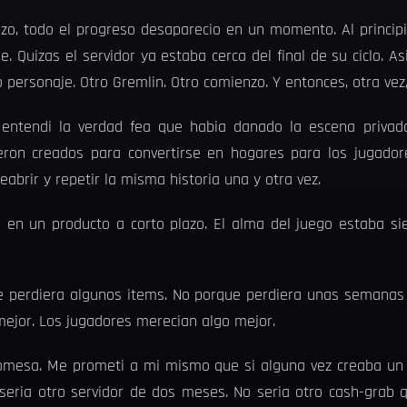
rzo, todo el progreso desaparecio en un momento. Al princip
 Quizas el servidor ya estaba cerca del final de su ciclo. As
tro personaje. Otro Gremlin. Otro comienzo. Y entonces, otra vez
ntendi la verdad fea que habia danado la escena privad
ron creados para convertirse en hogares para los jugadore
reabrir y repetir la misma historia una y otra vez.
 en un producto a corto plazo. El alma del juego estaba si
e perdiera algunos items. No porque perdiera unas semanas 
jor. Los jugadores merecian algo mejor.
romesa. Me prometi a mi mismo que si alguna vez creaba un 
seria otro servidor de dos meses. No seria otro cash-grab 