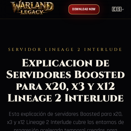
🇪🇸
DOWNLOAD NOW
SERVIDOR LINEAGE 2 INTERLUDE
Explicacion de
Servidores Boosted
para x20, x3 y x12
Lineage 2 Interlude
Esta explicación de servidores Boosted para x20,
x3 y x12 Lineage 2 Interlude cubre los entornos de
progresión acelerada temporal creados para