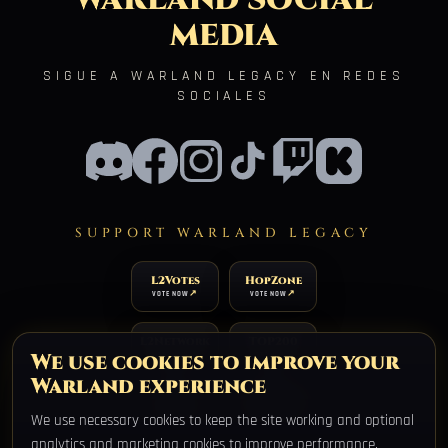
WARLAND SOCIAL
MEDIA
SIGUE A WARLAND LEGACY EN REDES
SOCIALES
SUPPORT WARLAND LEGACY
L2Votes
HopZone
VOTE NOW
VOTE NOW
L2Network
TOP200
We use cookies to improve your
VOTE NOW
VOTE NOW
Warland experience
TOP100
XtremTop100
VOTE NOW
VOTE NOW
We use necessary cookies to keep the site working and optional
analytics and marketing cookies to improve performance,