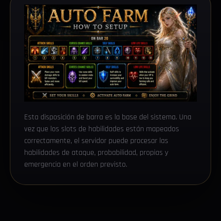
Esta disposición de barra es la base del sistema. Una
vez que los slots de habilidades están mapeados
correctamente, el servidor puede procesar las
habilidades de ataque, probabilidad, propias y
emergencia en el orden previsto.