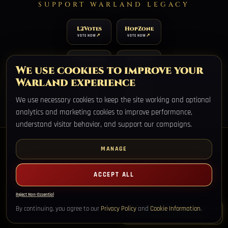
SUPPORT WARLAND LEGACY
L2Votes
HopZone
VOTE NOW
VOTE NOW
L2Network
TOP200
We use cookies to improve your
VOTE NOW
VOTE NOW
Warland experience
TOP100
XtremTop100
VOTE NOW
VOTE NOW
We use necessary cookies to keep the site working and optional
analytics and marketing cookies to improve performance,
understand visitor behavior, and support our campaigns.
MANAGE
ACCEPT ALL
Warland Legacy, servidor privado de Lineage 2 Interlude, sin wipes,
mundos permanentes.
Reject Non-Essential
INICIO
REGISTRO
DOWNLOAD
HORARIO
MERGE INFO
LEGAL
SOPORTE EN VIVO
By continuing, you agree to our
Privacy Policy
and
Cookie Information
.
ESTAMOS EN LINEA - HABLANOS