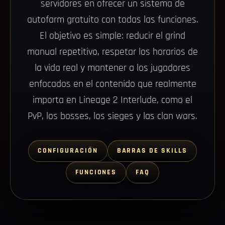
servidores en ofrecer un sistema de
autofarm gratuito con todas las funciones.
El objetivo es simple: reducir el grind
manual repetitivo, respetar los horarios de
la vida real y mantener a los jugadores
enfocados en el contenido que realmente
importa en Lineage 2 Interlude, como el
PvP, los bosses, los sieges y las clan wars.
CONFIGURACIÓN
BARRAS DE SKILLS
FUNCIONES
FAQ