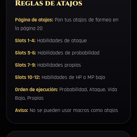
Reglas de atajos
Página de atajos:
Pon tus atajos de farmeo en
la página 20
Slots 1-4:
Habilidades de ataque
Slots 5-6:
Habilidades de probabilidad
Slots 7-9:
Habilidades propias
Slots 10-12:
Habilidades de HP o MP bajo
Orden de ejecución:
Probabilidad, Ataque, Vida
Baja, Propias
Aviso:
No se pueden usar macros como atajos