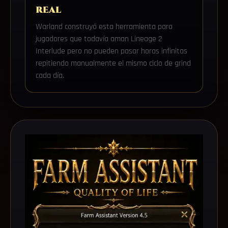
real
Warland construyó esta herramienta para
jugadores que todavía aman Lineage 2
Interlude pero no pueden pasar horas infinitas
repitiendo manualmente el mismo ciclo de grind
cada día.