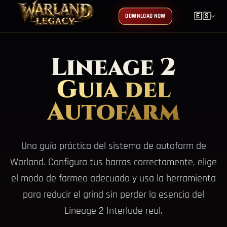
🇪🇸
DOWNLOAD NOW
Lineage 2
Guia del
Autofarm
Una guía práctica del sistema de autofarm de
Warland. Configura tus barras correctamente, elige
el modo de farmeo adecuado y usa la herramienta
para reducir el grind sin perder la esencia del
Lineage 2 Interlude real.