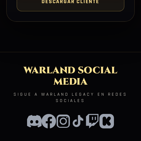
DESCARGAR CLIENTE
WARLAND SOCIAL
MEDIA
SIGUE A WARLAND LEGACY EN REDES
SOCIALES