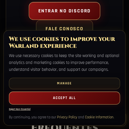
ENTRAR NO DISCORD
FALE CONOSCO
We use cookies to improve your
Warland experience
We use necessary cookies to keep the site working and optional
analytics and marketing cookies to improve performance,
understand visitor behavior, and support our campaigns.
MANAGE
ACCEPT ALL
FAQ
Reject Non-Essential
Perguntas
SUPORTE AO VIVO
By continuing, you agree to our
Privacy Policy
and
Cookie Information
.
ESTAMOS ONLINE - FALE CONOSCO
Frequentes