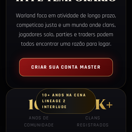
Warland foca em atividade de longo prazo,
competicao justa e um mundo onde clans,
jogadores solo, parties e traders podem
todos encontrar uma razão para logar.
CRIAR SUA CONTA MASTER
10+ ANOS NA CENA
10+
2.5K+
LINEAGE 2
INTERLUDE
ANOS DE
CLANS
COMUNIDADE
REGISTRADOS