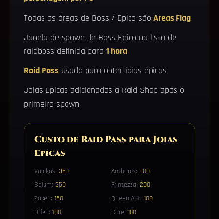
Todas as áreas de Boss / Epico são
Areas Flag
Janela de spawn de Boss Epico na lista de
raidboss definida para
1 hora
Raid Pass
usado para obter joias épicas
Joias Epicas adicionadas a Raid Shop apos o
primeiro spawn
Custo de Raid Pass para Joias
Epicas
Valakas:
350
Antharas:
300
Baium:
250
Frintezza:
200
Zaken:
150
Queen Ant:
100
Orfen:
100
Core:
100