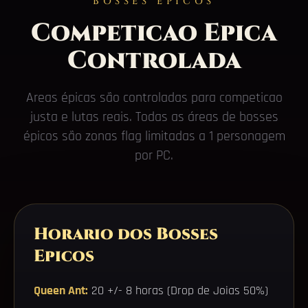
BOSSES EPICOS
Competicao Epica
Controlada
Areas épicas são controladas para competicao
justa e lutas reais. Todas as áreas de bosses
épicos são zonas flag limitadas a 1 personagem
por PC.
Horario dos Bosses
Epicos
Queen Ant:
20 +/- 8 horas (Drop de Joias 50%)