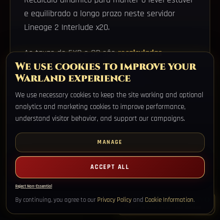
e equilibrado a longo prazo neste servidor
Lineage 2 Interlude x20.
As taxas de EXP e SP são
recalculadas
We use cookies to improve your
dinamicamente
ao subir de nível
Warland experience
Garante um sistema de level estavel e
We use necessary cookies to keep the site working and optional
equilibrado
analytics and marketing cookies to improve performance,
understand visitor behavior, and support our campaigns.
Projetado para uma experiencia de servidor
competitiva e de longo prazo
MANAGE
ACCEPT ALL
Reject Non-Essential
SUPORTE AO VIVO
By continuing, you agree to our
Privacy Policy
and
Cookie Information
.
ESTAMOS ONLINE - FALE CONOSCO