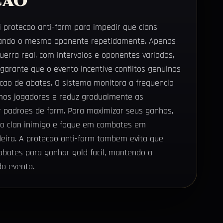
cao
i protecao anti-farm para impedir que clans
ando o mesmo oponente repetidamente. Apenas
erra real, com intervalos e oponentes variados,
arante que o evento incentive conflitos genuinos
cao de abates. O sistema monitora a frequencia
mos jogadores e reduz gradualmente as
 padroes de farm. Para maximizar seus ganhos,
 do clan inimigo e foque em combates em
deira. A protecao anti-farm tambem evita que
abates para ganhar gold facil, mantendo a
do evento.