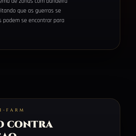
istema de zonas com bandeira
vitando que as guerras se
ns podem se encontrar para
I-FARM
o contra