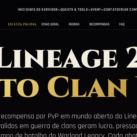
INICIO
INFO DO SERVIDOR
QUESTS & TOOLS
EVENT
CONTATO
CRIAR CON
EN ESTA PÁGINA
VISAO GERAL
REGRAS
RECOMPENSAS
FAQ
Lineage 
to Clan
recompensa por PvP em mundo aberto do Linea
alidos em guerra de clans geram lucro, press
campo de batalha do Warland Legacy. Cada aba