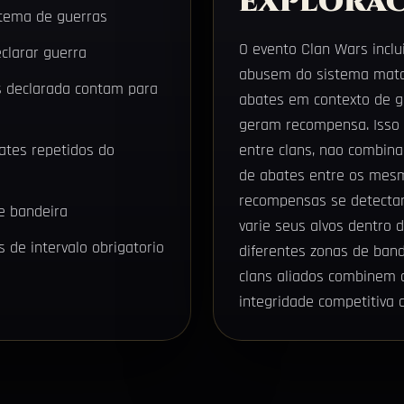
explora
stema de guerras
O evento Clan Wars inclu
clarar guerra
abusem do sistema mat
 declarada contam para
abates em contexto de gu
geram recompensa. Isso g
ates repetidos do
entre clans, nao combina
de abates entre os mes
recompensas se detectar
e bandeira
varie seus alvos dentro
 de intervalo obrigatorio
diferentes zonas de ban
clans aliados combinem 
integridade competitiva 