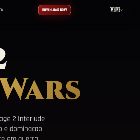
🇧🇷
TA
DOWNLOAD NOW
2
 Wars
ge 2 Interlude
ao e dominacao
te em guerra