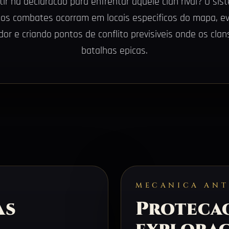
stir na declaracao para enfrentar aquele clan rival? O s
 os combates ocorram em locais especificos do mapa, e
dor e criando pontos de conflito previsiveis onde os cla
batalhas epicas.
MECANICA ANT
as
Proteca