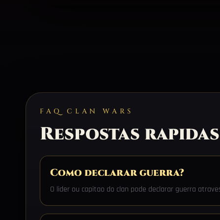
FAQ CLAN WARS
Respostas rapidas
Como declarar guerra?
O lider ou capitao do clan pode declarar guerra atra