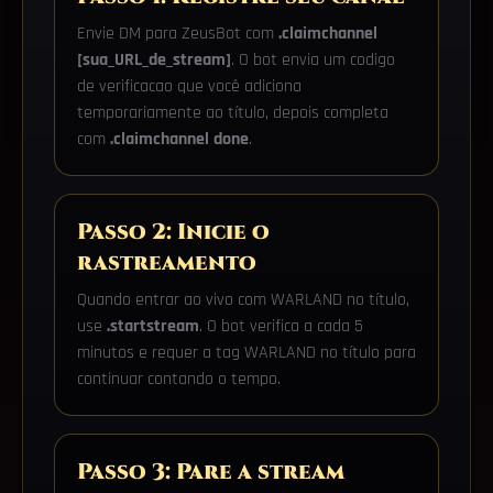
Envie DM para ZeusBot com
.claimchannel
[sua_URL_de_stream]
. O bot envia um codigo
de verificacao que você adiciona
temporariamente ao título, depois completa
com
.claimchannel done
.
Passo 2: Inicie o
rastreamento
Quando entrar ao vivo com WARLAND no título,
use
.startstream
. O bot verifica a cada 5
minutos e requer a tag WARLAND no título para
continuar contando o tempo.
Passo 3: Pare a stream