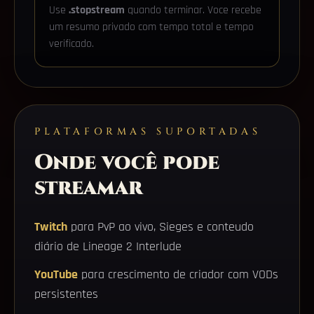
Use
.stopstream
quando terminar. Voce recebe
um resumo privado com tempo total e tempo
verificado.
PLATAFORMAS SUPORTADAS
Onde você pode
streamar
Twitch
para PvP ao vivo, Sieges e conteudo
diário de Lineage 2 Interlude
YouTube
para crescimento de criador com VODs
persistentes