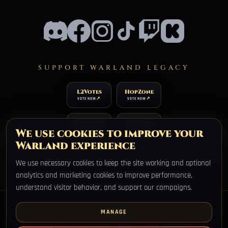
SUPPORT WARLAND LEGACY
L2Votes
HopZone
VOTE NOW
VOTE NOW
L2Network
TOP200
We use cookies to improve your
VOTE NOW
VOTE NOW
Warland experience
TOP100
XtremTop100
VOTE NOW
VOTE NOW
We use necessary cookies to keep the site working and optional
analytics and marketing cookies to improve performance,
understand visitor behavior, and support our campaigns.
MANAGE